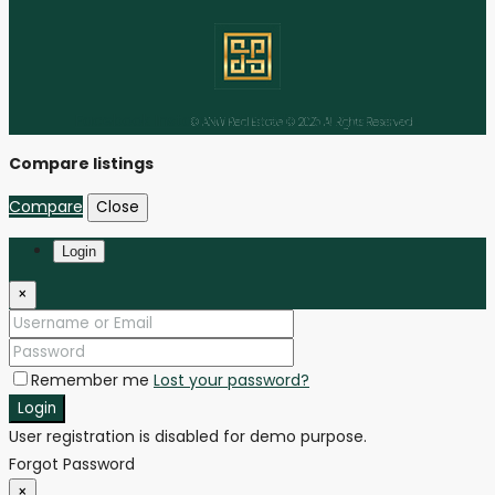
Facebook
Instagram
Linkedin
Youtube
Tiktok
© ANW Real Estate © 2025 All Rights Reserved
Compare listings
Compare
Close
Login
×
Remember me
Lost your password?
Login
User registration is disabled for demo purpose.
Forgot Password
×