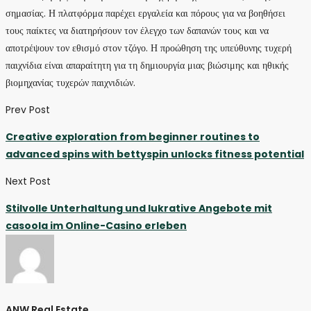
σημασίας. Η πλατφόρμα παρέχει εργαλεία και πόρους για να βοηθήσει
τους παίκτες να διατηρήσουν τον έλεγχο των δαπανών τους και να
αποτρέψουν τον εθισμό στον τζόγο. Η προώθηση της υπεύθυνης τυχερή
παιχνίδια είναι απαραίτητη για τη δημιουργία μιας βιώσιμης και ηθικής
βιομηχανίας τυχερών παιχνιδιών.
Prev Post
Creative exploration from beginner routines to
advanced spins with bettyspin unlocks fitness potential
Next Post
Stilvolle Unterhaltung und lukrative Angebote mit
casoola im Online-Casino erleben
ANW Real Estate