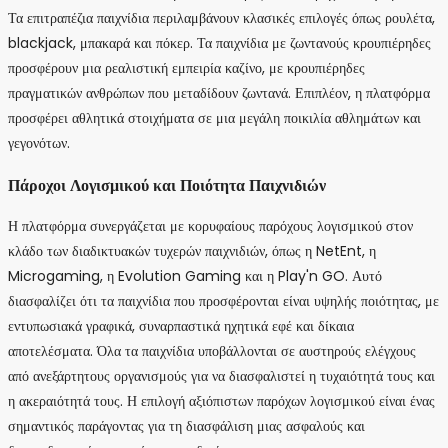
Τα επιτραπέζια παιχνίδια περιλαμβάνουν κλασικές επιλογές όπως ρουλέτα,
blackjack, μπακαρά και πόκερ. Τα παιχνίδια με ζωντανούς κρουπιέρηδες
προσφέρουν μια ρεαλιστική εμπειρία καζίνο, με κρουπιέρηδες
πραγματικών ανθρώπων που μεταδίδουν ζωντανά. Επιπλέον, η πλατφόρμα
προσφέρει αθλητικά στοιχήματα σε μια μεγάλη ποικιλία αθλημάτων και
γεγονότων.
Πάροχοι Λογισμικού και Ποιότητα Παιχνιδιών
Η πλατφόρμα συνεργάζεται με κορυφαίους παρόχους λογισμικού στον
κλάδο των διαδικτυακών τυχερών παιχνιδιών, όπως η NetEnt, η
Microgaming, η Evolution Gaming και η Play'n GO. Αυτό
διασφαλίζει ότι τα παιχνίδια που προσφέρονται είναι υψηλής ποιότητας, με
εντυπωσιακά γραφικά, συναρπαστικά ηχητικά εφέ και δίκαια
αποτελέσματα. Όλα τα παιχνίδια υποβάλλονται σε αυστηρούς ελέγχους
από ανεξάρτητους οργανισμούς για να διασφαλιστεί η τυχαιότητά τους και
η ακεραιότητά τους. Η επιλογή αξιόπιστων παρόχων λογισμικού είναι ένας
σημαντικός παράγοντας για τη διασφάλιση μιας ασφαλούς και