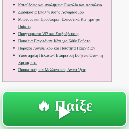
Καταθέσεις και Αναλήψεις: Ευκολία και Ασφάλεια
Διαδικασία Επαλήθευσης Λογαριασμού
Μπόνους και Προσφορές: Ελκυστικά Κίνητρα για
Παίκτες
Προγράμματα VIP και Επιβράβευσης
Ποικιλία Παιχνιδιών: Κάτι για Κάθε Γούστο
Πάροχοι Λογισμικού και Ποιότητα Παιχνιδιών
Υποστήριξη Πελατών: Εξαιρετική Βοήθεια Όταν τη
Χρειάζεστε
Προοπτικές και Μελλοντικές Αναπτύξεις
🔥 Παίξε
▶️