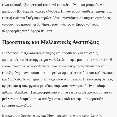
είναι φιλικοί, εξυπηρετικοί και καλά εκπαιδευμένοι, και μπορούν να
παρέχουν βοήθεια σε πολλές γλώσσες. Η πλατφόρμα διαθέτει επίσης μια
εκτενή ενότητα FAQ που περιλαμβάνει απαντήσεις σε συχνές ερωτήσεις,
γεγονός που μπορεί να βοηθήσει τους παίκτες να βρουν γρήγορα
πληροφορίες για διάφορα θέματα.
Προοπτικές και Μελλοντικές Αναπτύξεις
Η πλατφόρμα εξελίσσεται συνεχώς και προσθέτει νέα παιχνίδια,
προσφορές και λειτουργίες για να βελτιώσει την εμπειρία των παικτών. Η
ενσωμάτωση νέων τεχνολογιών, όπως η εικονική πραγματικότητα και η
επαυξημένη πραγματικότητα, μπορεί να προσφέρει ακόμα πιο καθηλωτικές
και διασκεδαστικές εμπειρίες παιχνιδιού στο μέλλον. Η επέκταση σε νέες
αγορές και η συνεργασία με νέους παρόχους λογισμικού είναι επίσης
πιθανές εξελίξεις. Η πλατφόρμα φαίνεται να έχει ένα ισχυρό όραμα για το
μέλλον και δεσμεύεται να παρέχει στους παίκτες της μια κορυφαία
εμπειρία παιχνιδιού.
Επιπλέον, η έμφαση στην υπεύθυνη τυχερή παιχνίδια είναι ζωτικής