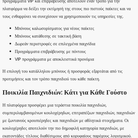
προγράμματα VIP και επιβράβευσης αποτελούν έναν τρόπο για την
πλατφόρμα να δείξει την εκτίμησή της στους πιο πιστούς παίκτες και να
τους ενθαρρύνει να συνεχίσουν να χρησιμοποιούν τις υπηρεσίες της.
Μπόνους καλωσορίσματος για νέους παίκτες
Μπόνους κατάθεσης σε τακτική βάση
Δωρεάν περιστροφές σε επιλεγμένα παιχνίδια
Προγράμματα επιβράβευσης με πόντους
VIP προγράμματα με αποκλειστικά προνόμια
Η επιλογή του κατάλληλου μπόνους ή προσφοράς εξαρτάται από τις
προτιμήσεις και τον τρόπο παιχνιδιού του κάθε παίκτη.
Ποικιλία Παιχνιδιών: Κάτι για Κάθε Γούστο
Η πλατφόρμα προσφέρει μια τεράστια ποικιλία παιχνιδιών,
συμπεριλαμβανομένων κουλοχέρηδων, επιτραπέζιων παιχνιδιών, παιχνιδιών
με ζωντανούς κρουπιέρηδες και παιχνιδιών με αθλητικά στοιχήματα. Οι
κουλοχέρηδες αποτελούν την πιο δημοφιλή κατηγορία παιχνιδιών, με
εκατοντάδες τίτλους διαθέσιμους από κορυφαίους παρόχους λογισμικού.