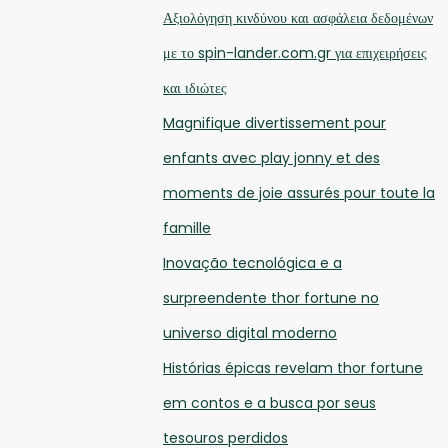
Αξιολόγηση κινδύνου και ασφάλεια δεδομένων
με το spin-lander.com.gr για επιχειρήσεις
και ιδιώτες
Magnifique divertissement pour
enfants avec play jonny et des
moments de joie assurés pour toute la
famille
Inovação tecnológica e a
surpreendente thor fortune no
universo digital moderno
Histórias épicas revelam thor fortune
em contos e a busca por seus
tesouros perdidos