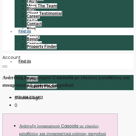
FAQ’s
Meet The Team
Blog
Client Testimonial
Career
FAQ’s
Contact
Blog
Find Us
Career
Bayut
Contact
Property Finder
Account
Find Us
Ανάπτυξη λογαριασμού Casoola με εύκολες καταθέσεις και
Bayut
συναρπαστικά μπόνους παιχνιδιού
Property Finder
3 weeks ago
+971 056 225 6413
0
Ανάπτυξη λογαριασμού Casoola με εύκολες
καταθέσεις και συναρπαστικά μπόνους παιχνιδιού