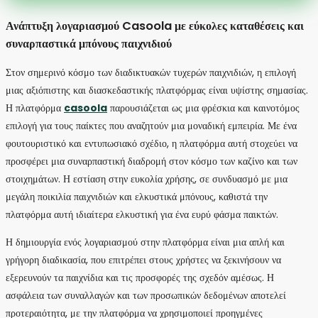
Ανάπτυξη λογαριασμού Casoola με εύκολες καταθέσεις και
συναρπαστικά μπόνους παιχνιδιού
Στον σημερινό κόσμο των διαδικτυακών τυχερών παιχνιδιών, η επιλογή
μιας αξιόπιστης και διασκεδαστικής πλατφόρμας είναι υψίστης σημασίας.
Η πλατφόρμα
casoola
παρουσιάζεται ως μια φρέσκια και καινοτόμος
επιλογή για τους παίκτες που αναζητούν μια μοναδική εμπειρία. Με ένα
φουτουριστικό και εντυπωσιακό σχέδιο, η πλατφόρμα αυτή στοχεύει να
προσφέρει μια συναρπαστική διαδρομή στον κόσμο των καζίνο και των
στοιχημάτων. Η εστίαση στην ευκολία χρήσης, σε συνδυασμό με μια
μεγάλη ποικιλία παιχνιδιών και ελκυστικά μπόνους, καθιστά την
πλατφόρμα αυτή ιδιαίτερα ελκυστική για ένα ευρύ φάσμα παικτών.
Η δημιουργία ενός λογαριασμού στην πλατφόρμα είναι μια απλή και
γρήγορη διαδικασία, που επιτρέπει στους χρήστες να ξεκινήσουν να
εξερευνούν τα παιχνίδια και τις προσφορές της σχεδόν αμέσως. Η
ασφάλεια των συναλλαγών και των προσωπικών δεδομένων αποτελεί
προτεραιότητα, με την πλατφόρμα να χρησιμοποιεί προηγμένες