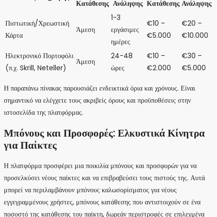
Κατάθεσης
Ανάληψης
Κατάθεσης
Ανάληψης
1-3
Πιστωτική/Χρεωστική
€10 –
€20 –
Άμεση
εργάσιμες
Κάρτα
€5.000
€10.000
ημέρες
Ηλεκτρονικό Πορτοφόλι
24-48
€10 –
€30 –
Άμεση
(π.χ. Skrill, Neteller)
ώρες
€2.000
€5.000
Η παραπάνω πίνακας παρουσιάζει ενδεικτικά όρια και χρόνους. Είναι
σημαντικό να ελέγχετε τους ακριβείς όρους και προϋποθέσεις στην
ιστοσελίδα της πλατφόρμας.
Μπόνους και Προσφορές: Ελκυστικά Κίνητρα
για Παίκτες
Η πλατφόρμα προσφέρει μια ποικιλία μπόνους και προσφορών για να
προσελκύσει νέους παίκτες και να επιβραβεύσει τους πιστούς της. Αυτά
μπορεί να περιλαμβάνουν μπόνους καλωσορίσματος για νέους
εγγεγραμμένους χρήστες, μπόνους κατάθεσης που αντιστοιχούν σε ένα
ποσοστό της κατάθεσης του παίκτη, δωρεάν περιστροφές σε επιλεγμένα