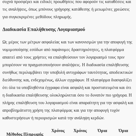
συχνά προσφέρει και ειδικές προωθήσεις που αφορούν τις καταθέσεις και
τις αναλήψεις, όπως μπόνους γρήγορης κατάθεσης ή μειωμένες χρεώσεις
για συγκεκριμένες μεθόδους πληρωμής.
Διαδικασία Επαλήθευσης Λογαριασμού
Ως μέρος των μέτρων ασφαλείας και των κανονισμών για την αποφυγή της
νομιμοποίησης εσόδων από παράνομες δραστηριότητες, η πλατφόρμα
απαιτεί από τους χρήστες να επαληθεύσουν τον λογαριασμό τους πριν
μπορέσουν να πραγματοποιήσουν αναλήψεις. Η διαδικασία επαλήθευσης
συνήθως περιλαμβάνει την υποβολή αντιγράφων ταυτότητας, αποδεικτικών
διεύθυνσης και, ενδεχομένως, άλλων εγγράφων. Η πλατφόρμα διασφαλίζει
ότι όλα τα υποβληθέντα έγγραφα είναι ασφαλή και προστατευμένα και ότι
η διαδικασία επαλήθευσης ολοκληρώνεται όσο το δυνατόν πιο γρήγορα. Η
πλήρης επαλήθευση του λογαριασμού είναι απαραίτητη για την ασφαλή και
απροβλημάτιστη χρήση της πλατφόρμας και για την αποφυγή τυχόν
καθυστερήσεων ή περιορισμών κατά την ανάληψη κερδών.
Χρόνος
Χρόνος
Όρια
Όρια
Μέθοδος Πληρωμής